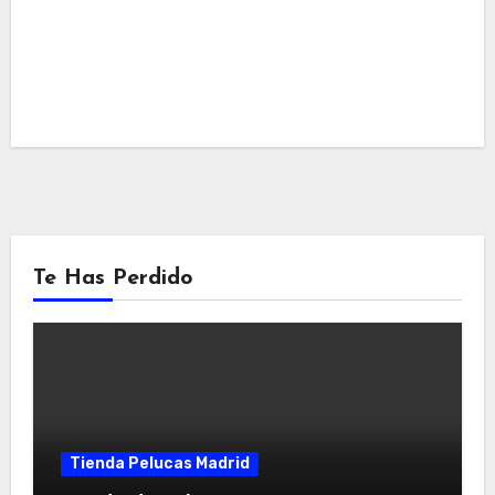
Te Has Perdido
Tienda Pelucas Madrid