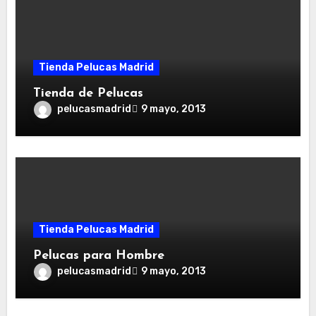
Tienda Pelucas Madrid
Tienda de Pelucas
pelucasmadrid
9 mayo, 2013
Tienda Pelucas Madrid
Pelucas para Hombre
pelucasmadrid
9 mayo, 2013