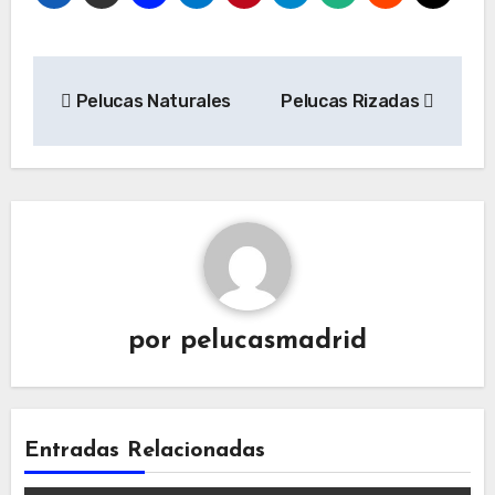
Navegación
Pelucas Naturales
Pelucas Rizadas
de
entradas
por
pelucasmadrid
Entradas Relacionadas