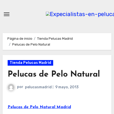
Ir
al
contenido
Página de inicio
Tienda Pelucas Madrid
Pelucas de Pelo Natural
Tienda Pelucas Madrid
Pelucas de Pelo Natural
por
pelucasmadrid
9 mayo, 2013
Pelucas de Pelo Natural Madrid