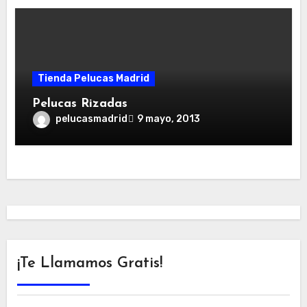
Tienda Pelucas Madrid
Pelucas Rizadas
pelucasmadrid
9 mayo, 2013
¡Te Llamamos Gratis!