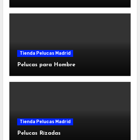
Tienda Pelucas Madrid
Pelucas para Hombre
Tienda Pelucas Madrid
Pelucas Rizadas