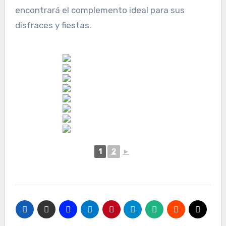
encontrará el complemento ideal para sus
disfraces y fiestas.
1
2
►