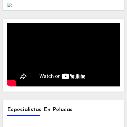
Especialistas En Pelucas