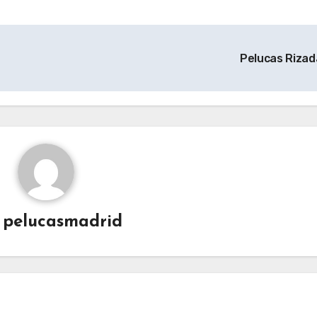
Pelucas Riza
r
pelucasmadrid