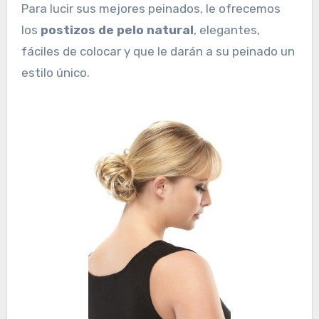
Para lucir sus mejores peinados, le ofrecemos
los
postizos de pelo natural
, elegantes,
fáciles de colocar y que le darán a su peinado un
estilo único.