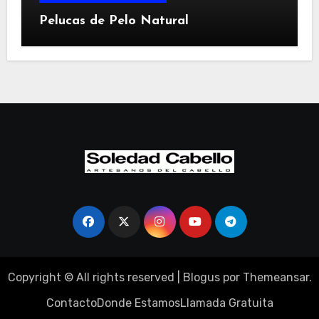
Pelucas de Pelo Natural
Copyright © All rights reserved
|
Blogus
por
Themeansar
.
Contacto
Donde Estamos
Llamada Gratuita