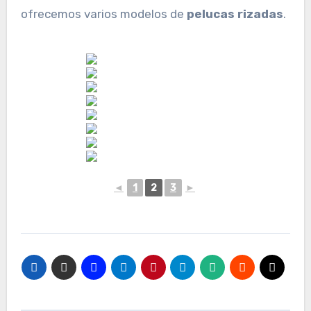
ofrecemos varios modelos de
pelucas rizadas
.
◄
1
2
3
►