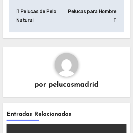
Navegación
Pelucas de Pelo
Pelucas para Hombre
de
Natural
entradas
por
pelucasmadrid
Entradas Relacionadas