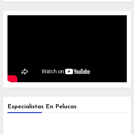
Especialistas En Pelucas